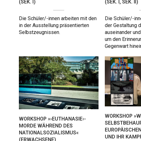
(SEK. I)
(SEK. I, SEK. II)
Die Schüler/-innen arbeiten mit den
Die Schüler/-inn
in der Ausstellung präsentierten
der Gestaltung 
Selbstzeugnissen.
auseinander und
um den Erinnerun
Gegenwart hinei
WORKSHOP »W
WORKSHOP »›EUTHANASIE‹-
SELBSTBEHAU
MORDE WÄHREND DES
EUROPÄISCHEN
NATIONALSOZIALISMUS«
UND IHR KAMP
(ERWACHSENE)