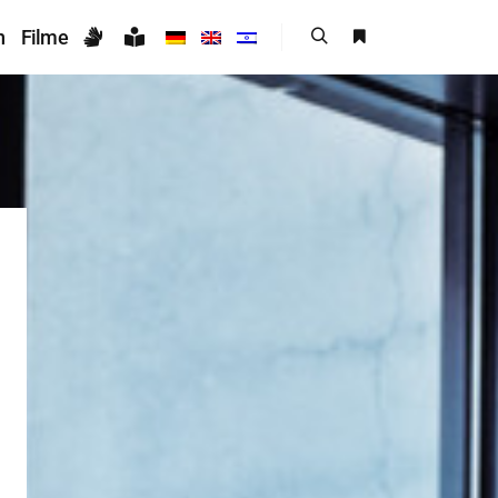
n
Filme