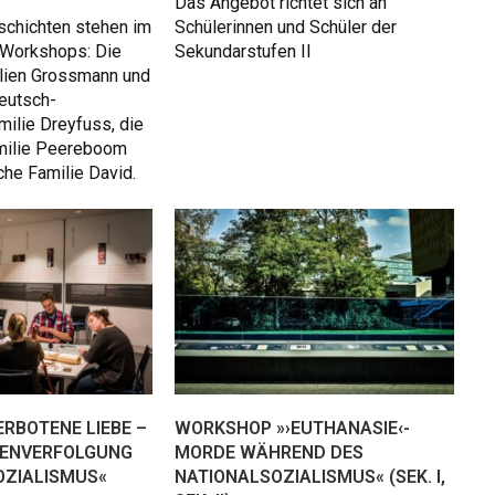
Das Angebot richtet sich an
schichten stehen im
Schülerinnen und Schüler der
 Workshops: Die
Sekundarstufen II
lien Grossmann und
eutsch-
milie Dreyfuss, die
milie Peereboom
che Familie David.
RBOTENE LIEBE –
WORKSHOP »›EUTHANASIE‹-
ENVERFOLGUNG
MORDE WÄHREND DES
OZIALISMUS«
NATIONALSOZIALISMUS« (SEK. I,