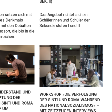
SEK. II)
en setzen sich mit
Das Angebot richtet sich an
des Denkmals
Schülerinnen und Schüler der
 mit den Debatten
Sekundarstufen I und II
gsort, die bis in die
nreichen.
IDERSTAND UND
WORKSHOP »DIE VERFOLGUNG
PTUNG DER
DER SINTI UND ROMA WÄHREND
 SINTI UND ROMA
DES NATIONALSOZIALISMUS« –
F UM
MIT ZEITZEUGEN-INTERVIEWS