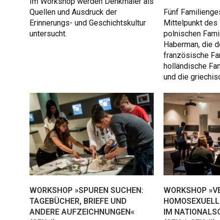
Im Workshop werden Denkmäler als
Quellen und Ausdruck der
Fünf Familienge
Erinnerungs- und Geschichtskultur
Mittelpunkt des
untersucht.
polnischen Fami
Haberman, die d
französische Fa
holländische Fa
und die griechis
WORKSHOP »SPUREN SUCHEN:
WORKSHOP »VE
TAGEBÜCHER, BRIEFE UND
HOMOSEXUELL
ANDERE AUFZEICHNUNGEN«
IM NATIONALS