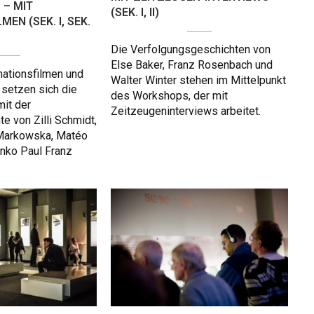
 – MIT
(SEK. I, II)
EN (SEK. I, SEK.
Die Verfolgungsgeschichten von
Else Baker, Franz Rosenbach und
ationsfilmen und
Walter Winter stehen im Mittelpunkt
 setzen sich die
des Workshops, der mit
it der
Zeitzeugeninterviews arbeitet.
e von Zilli Schmidt,
 Markowska, Matéo
nko Paul Franz