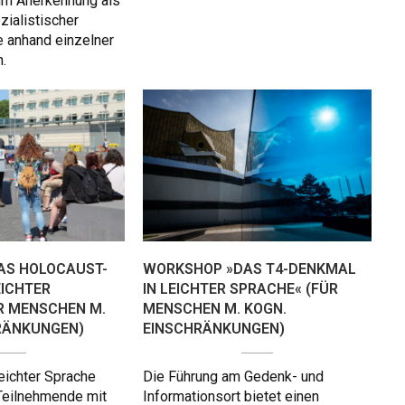
um Anerkennung als
zialistischer
 anhand einzelner
.
AS HOLOCAUST-
WORKSHOP »DAS T4-DENKMAL
EICHTER
IN LEICHTER SPRACHE« (FÜR
R MENSCHEN M.
MENSCHEN M. KOGN.
RÄNKUNGEN)
EINSCHRÄNKUNGEN)
eichter Sprache
Die Führung am Gedenk- und
Teilnehmende mit
Informationsort bietet einen