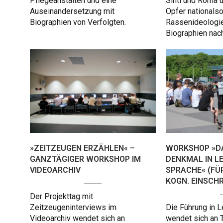
Pflegeanstalten und eine
Sinti und Roma 
Auseinandersetzung mit
Opfer nationalso
Biographien von Verfolgten.
Rassenideologie
Biographien nach
»ZEITZEUGEN ERZÄHLEN« –
WORKSHOP »D
GANZTÄGIGER WORKSHOP IM
DENKMAL IN L
VIDEOARCHIV
SPRACHE« (FÜ
KOGN. EINSCH
Der Projekttag mit
Zeitzeugeninterviews im
Die Führung in L
Videoarchiv wendet sich an
wendet sich an 