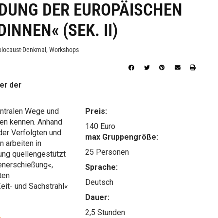
DUNG DER EUROPÄISCHEN
INNEN« (SEK. II)
locaust-Denkmal
,
Workshops
er der
entralen Wege und
Preis:
nen kennen. Anhand
140 Euro
der Verfolgten und
max Gruppengröße:
 arbeiten in
25 Personen
ung quellengestützt
enerschießung«,
Sprache:
ten
Deutsch
it- und Sachstrahl«
Dauer:
2,5 Stunden