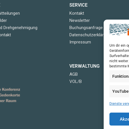
E
SERVICE
tteilungen
Kontakt
lder
Newsletter
nd Drehgenehmigung
Buchungsanfrage
ontakt
Datenschutzerklärung
Impressum
Um dir ein 
Geräteinfor
Surfverhalte
nicht weite
VERWALTUNG
bestimmte M
AGB
Funktion
VOL/B
YouTube
Dienste ver
Akze