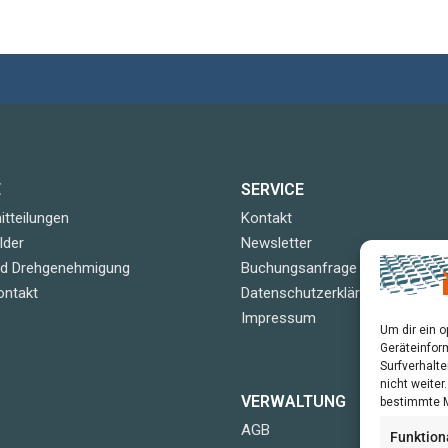
E
SERVICE
tteilungen
Kontakt
lder
Newsletter
nd Drehgenehmigung
Buchungsanfrage
ontakt
Datenschutzerklärung
Impressum
Um dir ein 
Geräteinfor
Surfverhalte
nicht weite
VERWALTUNG
bestimmte M
AGB
Funktion