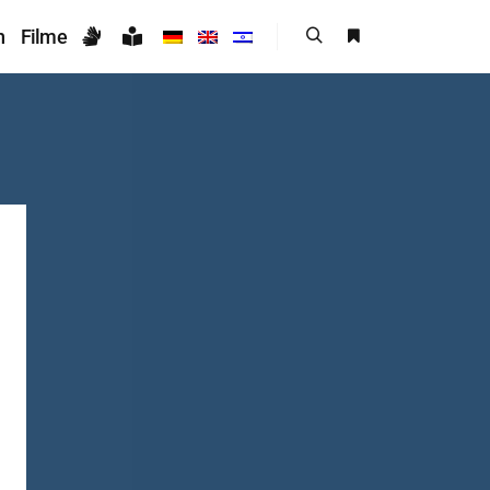
n
Filme