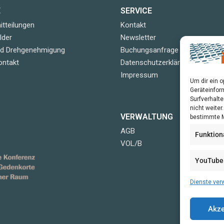
E
SERVICE
tteilungen
Kontakt
lder
Newsletter
nd Drehgenehmigung
Buchungsanfrage
ontakt
Datenschutzerklärung
Impressum
Um dir ein 
Geräteinfor
Surfverhalte
nicht weite
VERWALTUNG
bestimmte M
AGB
Funktion
VOL/B
YouTube
Dienste ver
Akze