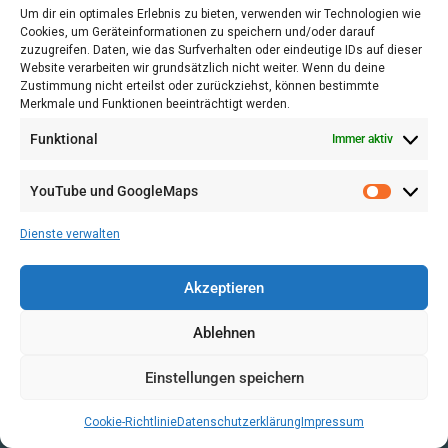
6. August 2026
Um dir ein optimales Erlebnis zu bieten, verwenden wir Technologien wie
Cookies, um Geräteinformationen zu speichern und/oder darauf
zuzugreifen. Daten, wie das Surfverhalten oder eindeutige IDs auf dieser
Website verarbeiten wir grundsätzlich nicht weiter. Wenn du deine
Zustimmung nicht erteilst oder zurückziehst, können bestimmte
Merkmale und Funktionen beeinträchtigt werden.
STIFTUNG
Funktional
Immer aktiv
Geschäftsstelle
YouTube und GoogleMaps
Über uns
Gesetz und Gremien
Dienste verwalten
Offene Stellen
Akzeptieren
PRESSE
Ablehnen
Pressemitteilungen
Einstellungen speichern
Pressebilder
Foto- und Drehgenehmigung
Cookie-Richtlinie
Datenschutzerklärung
Impressum
Pressekontakt