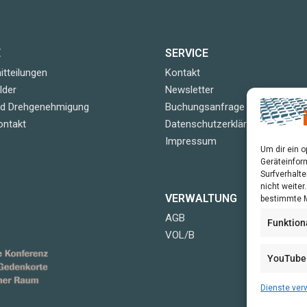
E
SERVICE
tteilungen
Kontakt
lder
Newsletter
nd Drehgenehmigung
Buchungsanfrage
ontakt
Datenschutzerklärung
Impressum
Um dir ein 
Geräteinfor
Surfverhalte
nicht weite
VERWALTUNG
bestimmte M
AGB
Funktion
VOL/B
YouTube
Dienste ver