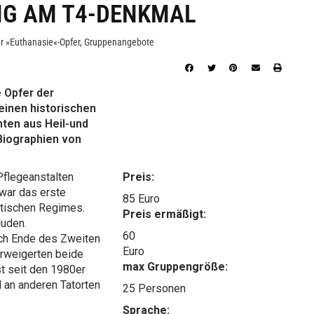
G AM T4-DENKMAL
r »Euthanasie«-Opfer
,
Gruppenangebote
 Opfer der
einen historischen
ten aus Heil-und
Biographien von
Pflegeanstalten
Preis:
war das erste
85 Euro
tischen Regimes.
Preis ermäßigt:
Juden.
60
ach Ende des Zweiten
Euro
erweigerten beide
max Gruppengröße:
t seit den 1980er
 an anderen Tatorten
25 Personen
Sprache: