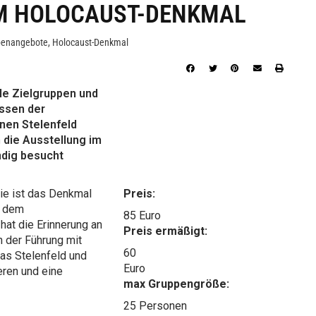
M HOLOCAUST-DENKMAL
penangebote
,
Holocaust-Denkmal
le Zielgruppen und
essen der
enen Stelenfeld
 die Ausstellung im
ndig besucht
ie ist das Denkmal
Preis:
t dem
85 Euro
at die Erinnerung an
Preis ermäßigt:
 der Führung mit
60
as Stelenfeld und
Euro
eren und eine
max Gruppengröße:
25 Personen