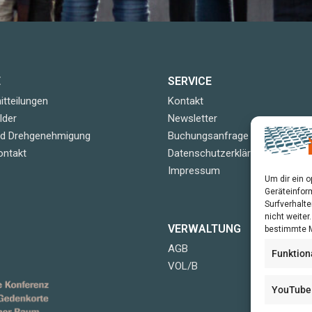
E
SERVICE
tteilungen
Kontakt
lder
Newsletter
nd Drehgenehmigung
Buchungsanfrage
ontakt
Datenschutzerklärung
Impressum
Um dir ein 
Geräteinfor
Surfverhalte
nicht weite
VERWALTUNG
bestimmte M
AGB
Funktion
VOL/B
YouTube