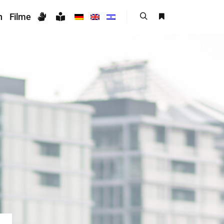
n
Filme