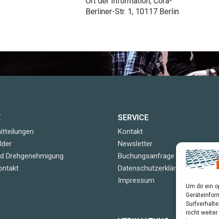
Ort der Information, Cora-
Berliner-Str. 1, 10117 Berlin
E
SERVICE
tteilungen
Kontakt
lder
Newsletter
nd Drehgenehmigung
Buchungsanfrage
ontakt
Datenschutzerklärung
Impressum
Um dir ein 
Geräteinfor
Surfverhalte
nicht weite