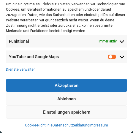
SERVICE
Um dir ein optimales Erlebnis zu bieten, verwenden wir Technologien wie
Cookies, um Geräteinformationen zu speichern und/oder darauf
Kontakt
zuzugreifen. Daten, wie das Surfverhalten oder eindeutige IDs auf dieser
Newsletter
Website verarbeiten wir grundsätzlich nicht weiter. Wenn du deine
Zustimmung nicht erteilst oder zurückziehst, können bestimmte
Buchungsanfrage
Merkmale und Funktionen beeinträchtigt werden.
Datenschutzerklärung
Impressum
Funktional
Immer aktiv
YouTube und GoogleMaps
GEFÖRDERT DURCH
Dienste verwalten
Akzeptieren
Ablehnen
aufgrund eines Beschlusses des Deutschen
Einstellungen speichern
Bundestages
Cookie-Richtlinie
Datenschutzerklärung
Impressum