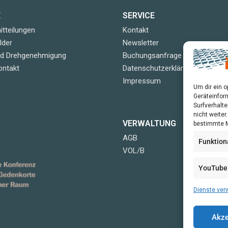
E
SERVICE
tteilungen
Kontakt
lder
Newsletter
nd Drehgenehmigung
Buchungsanfrage
ontakt
Datenschutzerklärung
Impressum
Um dir ein 
Geräteinfor
Surfverhalte
nicht weite
VERWALTUNG
bestimmte M
AGB
Funktion
VOL/B
YouTube
Dienste ver
Akze