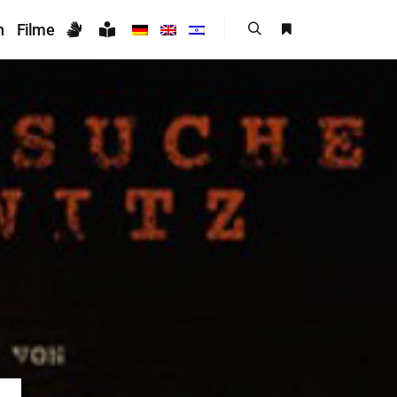
n
Filme