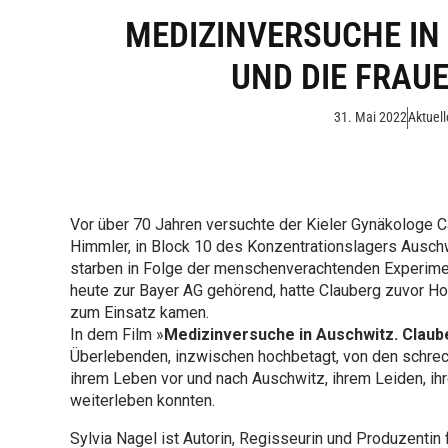
MEDIZINVERSUCHE IN
UND DIE FRAU
31. Mai 2022
Aktuell
Vor über 70 Jahren versuchte der Kieler Gynäkologe Ca
Himmler, in Block 10 des Konzentrationslagers Auschw
starben in Folge der menschen­verachtenden Experime
heute zur Bayer AG gehörend, hatte Clauberg zuvor Ho
zum Einsatz kamen.
In dem Film »
Medizinversuche in Auschwitz. Claub
Überlebenden, inzwischen hochbetagt, von den schreck
ihrem Leben vor und nach Auschwitz, ihrem Leiden, ih
weiterleben konnten.
Sylvia Nagel ist Autorin, Regisseurin und Produzenti