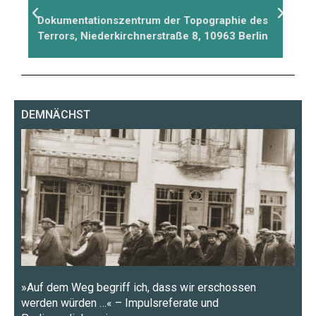
es
Dokumentationszentrum Prora, Dritte Straße
D
in
4, 18609 Prora
T
DEMNÄCHST
»Auf dem Weg begriff ich, dass wir erschossen
werden würden …« – Impulsreferate und