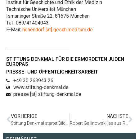
Institut für Geschichte und Ethik der Medizin
Technische Universität München
Ismaninger Straße 22, 81675 München
Tel.: 089/41404043
E-Mail:
hohendorf [at] gesch.med.tum.de
STIFTUNG DENKMAL FÜR DIE ERMORDETEN JUDEN
EUROPAS
PRESSE- UND ÖFFENTLICHKEITSARBEIT
+49 30 263943 26
www.stiftung-denkmal.de
presse [at] stiftung-denkmal.de
VORHERIGE
NÄCHSTE
Stiftung Denkmal startet Bildungskooperation mit der 10. Integrierten Sekundarschule (ISS) Steglitz
Robert Gallinowski las aus Reinhard Florian: »Ich wollte nach Hause, nach Ostpreußen! Das Überleben eines deutschen Sinto«