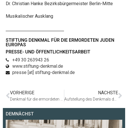
Dr. Christian Hanke Bezirksbürgermeister Berlin-Mitte
Musikalischer Ausklang
STIFTUNG DENKMAL FÜR DIE ERMORDETEN JUDEN
EUROPAS
PRESSE- UND ÖFFENTLICHKEITSARBEIT
+49 30 263943 26
www.stiftung-denkmal.de
presse [at] stiftung-denkmal.de
VORHERIGE
NÄCHSTE
Denkmal für die ermordeten Juden Europas erweitert sein Angebot
Aufstellung des Denkmals der Grauen Busse in der Tiergartenstraße 4
DEMNÄCHST