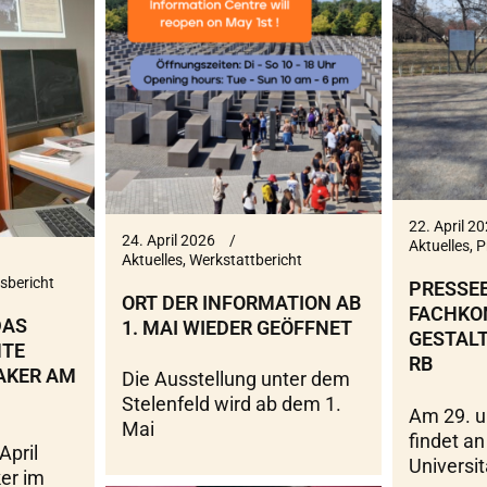
22. April 2
24. April 2026
Aktuelles
,
P
Aktuelles
,
Werkstattbericht
sbericht
PRESSE
ORT DER INFORMATION AB
FACHKO
DAS
1. MAI WIEDER GEÖFFNET
GESTAL
NTE
RB
AKER AM
Die Ausstellung unter dem
Stelenfeld wird ab dem 1.
Am 29. u
Mai
findet a
April
Universit
er im