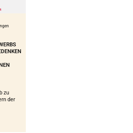
ungen
WERBS
EDENKEN
NNEN
b zu
ern der