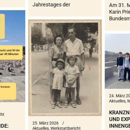
Jahrestages der
Am 31. M
Karin Pri
Bundesmi
24. März 2
Aktuelles
,
W
KRANZN
cht
UND EXP
25. März 2026
INNENG
DE:
Aktuelles
,
Werkstattbericht