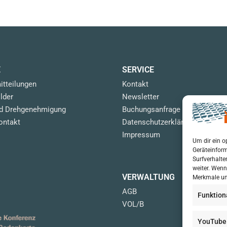
E
SERVICE
itteilungen
Kontakt
lder
Newsletter
nd Drehgenehmigung
Buchungsanfrage
ontakt
Datenschutzerklärung
Impressum
Um dir ein o
Geräteinform
Surfverhalte
weiter. Wenn
VERWALTUNG
Merkmale un
AGB
Funktion
VOL/B
YouTube