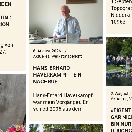
1.Septem
RDEN
Topograp
Niederki
 UND
10963
ION
g von
6. August 2026
27.
Aktuelles
,
Werkstattbericht
HANS-ERHARD
HAVERKAMPF – EIN
NACHRUF
2. August 
Hans-Erhard Haverkampf
Aktuelles
,
V
war mein Vorgänger. Er
schied 2005 aus dem
»EIGENT
GAR NIC
BIN NUR
DURCHG