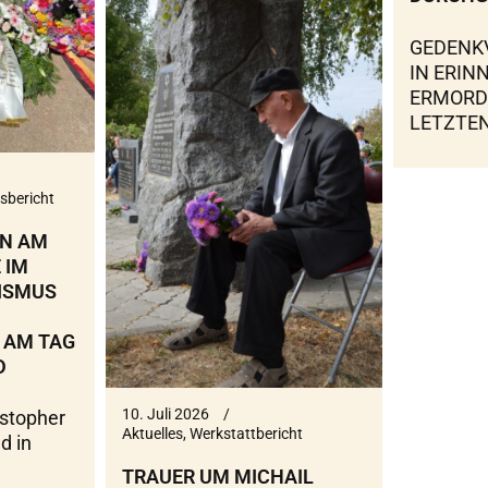
GEDENK
IN ERIN
ERMORD
LETZTEN
sbericht
EN AM
 IM
ISMUS
 AM TAG
D
10. Juli 2026
istopher
Aktuelles
,
Werkstattbericht
d in
TRAUER UM MICHAIL