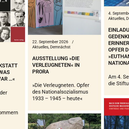
4. Septemb
Aktuelles
,
D
EINLAD
GEDENKE
22. September 2026
ERINNER
Aktuelles
,
Demnächst
OPFER D
»EUTHA
AUSSTELLUNG »DIE
NATION
VERLEUGNETEN« IN
KSTATT
PRORA
»WAS
Am 4. Se
AR …«
die Stift
»Die Verleugneten. Opfer
des Nationalsozialismus
 der
1933 – 1945 – heute«
pommern