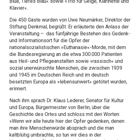
Blue, Tiefes Blau« sowie »Trio für Geige, Klarinette und
Klavier«.
Die 450 Gäste wurden von Uwe Neumärker, Direktor der
Stiftung Denkmal, begrüßt. Er erläuterte den Anlass der
Veranstaltung – das fünfjährige Bestehen des Gedenk-
und Informationsort für die Opfer der
nationalsozialistischen »Euthanasie«-Morde, mit dem
die Bundesregierung an die etwa 300.000 Patienten
aus Heil- und Pflegeanstalten sowie »rassisch« und
sozial unerwünschte Menschen, die zwischen 1939
und 1945 im Deutschen Reich und im deutsch
besetzten Europa als »lebensunwert« getötet wurden,
erinnert.
Nach ihm sprach Dr. Klaus Lederer, Senator für Kultur
und Europa, Bürgermeister von Berlin, über die
Geschichte des Ortes und schloss mit den Worten:
»Wenn wir alle heute hier der Opfer gedenken, denen
man ihre Menschenwürde absprach und die man
kaltblütig umbrachte, so tun wir dies in der