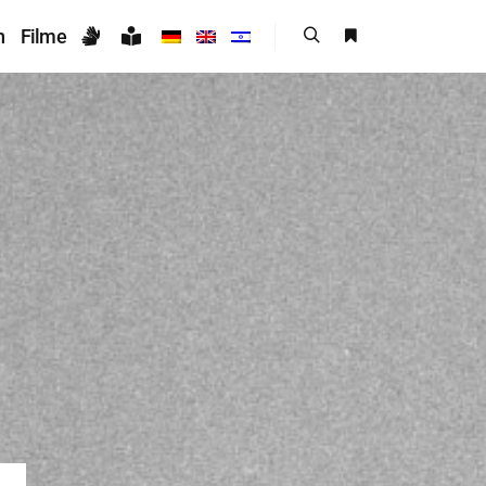
n
Filme