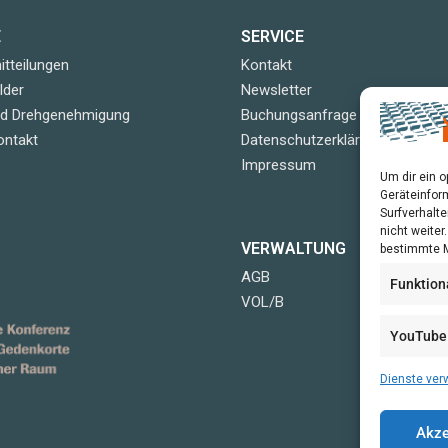
E
SERVICE
tteilungen
Kontakt
lder
Newsletter
nd Drehgenehmigung
Buchungsanfrage
ontakt
Datenschutzerklärung
Impressum
Um dir ein 
Geräteinfor
Surfverhalte
nicht weite
VERWALTUNG
bestimmte M
AGB
Funktion
VOL/B
YouTube
Dienste ver
Akze