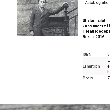
Autobiografie
Shalom Eilati
»Ans andere U
Herausgegeben
Berlin, 2016
ISBN
9
E
Erhältlich
e
b
Preis
7