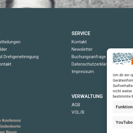
E
SERVICE
tteilungen
Kontakt
lder
Newsletter
nd Drehgenehmigung
Buchungsanfrage
ontakt
Datenschutzerklärung
Impressum
Um dir ein 
Geräteinfor
Surfverhalte
nicht weite
VERWALTUNG
bestimmte M
AGB
Funktion
VOL/B
YouTube