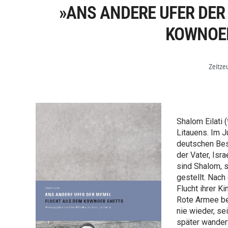
»ANS ANDERE UFER DER
KOWNOE
Zeitze
Shalom Eilati
Litauens. Im J
deutschen Bes
der Vater, Isr
sind Shalom, 
gestellt. Nach
Flucht ihrer K
Rote Armee bei
nie wieder, se
später wandert