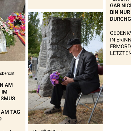
GAR NIC
BIN NUR
DURCHG
GEDENK
IN ERIN
ERMORD
LETZTEN
sbericht
EN AM
 IM
ISMUS
 AM TAG
D