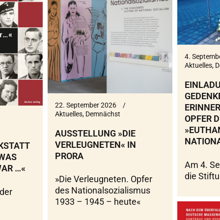
4. Septemb
Aktuelles
,
D
EINLAD
GEDENKE
22. September 2026
ERINNER
Aktuelles
,
Demnächst
OPFER D
»EUTHA
AUSSTELLUNG »DIE
NATION
VERLEUGNETEN« IN
KSTATT
PRORA
»WAS
Am 4. Se
AR …«
die Stift
»Die Verleugneten. Opfer
des Nationalsozialismus
 der
1933 – 1945 – heute«