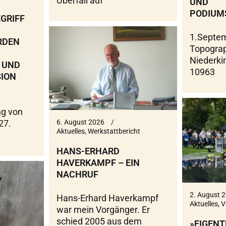
Überfall auf
UND
PODIUM
GRIFF
1.Septem
RDEN
Topograp
Niederki
 UND
10963
ION
g von
6. August 2026
27.
Aktuelles
,
Werkstattbericht
HANS-ERHARD
HAVERKAMPF – EIN
NACHRUF
2. August 
Hans-Erhard Haverkampf
Aktuelles
,
V
war mein Vorgänger. Er
schied 2005 aus dem
»EIGENT