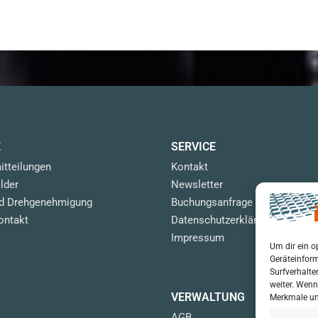
E
SERVICE
itteilungen
Kontakt
lder
Newsletter
nd Drehgenehmigung
Buchungsanfrage
ontakt
Datenschutzerklärung
Impressum
Um dir ein o
Geräteinform
Surfverhalte
weiter. Wenn
VERWALTUNG
Merkmale un
AGB