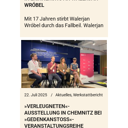
WRÓBEL
Mit 17 Jahren stirbt Walerjan
Wróbel durch das Fallbeil. Walerjan
22. Juli 2025
Aktuelles
,
Werkstattbericht
»VERLEUGNETEN«-
AUSSTELLUNG IN CHEMNITZ BEI
»GEDENKANSTOSS«-V
ERANSTALTUNGSREIHE V