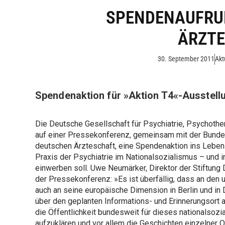
SPENDENAUFRU
ÄRZT
30. September 2011
Akt
Spendenaktion für »Aktion T4«-Ausstell
Die Deutsche Gesellschaft für Psychiatrie, Psychoth
auf einer Pressekonferenz, gemeinsam mit der Bund
deutschen Ärzteschaft, eine Spendenaktion ins Leben g
Praxis der Psychiatrie im Nationalsozialismus – und 
einwerben soll. Uwe Neumärker, Direktor der Stiftung
der Pressekonferenz: »Es ist überfällig, dass an d
auch an seine europäische Dimension in Berlin und in 
über den geplanten Informations- und Erinnerungsort a
die Öffentlichkeit bundesweit für dieses nationalsozia
aufzuklären und vor allem die Geschichten einzelner O