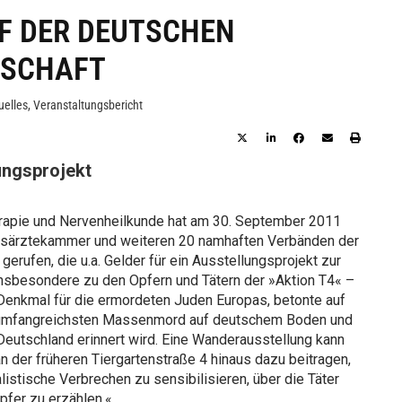
F DER DEUTSCHEN
ESCHAFT
uelles
,
Veranstaltungsbericht
ungsprojekt
erapie und Nervenheilkunde hat am 30. September 2011
esärztekammer und weiteren 20 namhaften Verbänden der
erufen, die u.a. Gelder für ein Ausstellungsprojekt zur
insbesondere zu den Opfern und Tätern der »Aktion T4« –
 Denkmal für die ermordeten Juden Europas, betonte auf
en umfangreichsten Massenmord auf deutschem Boden und
Deutschland erinnert wird. Eine Wanderausstellung kann
n der früheren Tiergartenstraße 4 hinaus dazu beitragen,
listische Verbrechen zu sensibilisieren, über die Täter
pfer zu erzählen.«