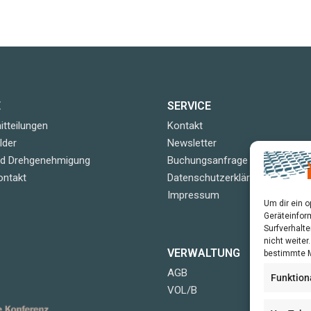
E
SERVICE
tteilungen
Kontakt
lder
Newsletter
nd Drehgenehmigung
Buchungsanfrage
ontakt
Datenschutzerklärung
Impressum
Um dir ein 
Geräteinfor
Surfverhalte
nicht weite
VERWALTUNG
bestimmte M
AGB
Funktion
VOL/B