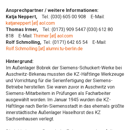
Ansprechpartner / weitere Informationen:
Katja Neppert,
Tel.: (030) 605 00 908 E-Mail:
katjaneppert [at] aol.com
Thomas Irmer,
Tel.: (0173) 909 5447 (030) 612 80
818 E-Mail:
Thirmer [at] aol.com
Rolf Schmolling,
Tel.: (0171) 642 65 54 E-Mail:
Rolf.Schmolling [at] alumni.tu-berlin.de
Hintergrund:
Im Außenlager Bobrek der Siemens-Schuckert-Werke bei
Auschwitz-Birkenau mussten die KZ-Häftlinge Werkzeuge
und Vorrichtung für die Serienfertigung der Siemens-
Betriebe herstellen. Sie waren zuvor in Auschwitz von
Siemens-Mitarbeitern in Prüfungen als Facharbeiter
ausgewählt worden. Im Januar 1945 wurden die KZ-
Häftlinge nach Berlin-Siemensstadt in das ehemals größte
innerstädtische Außenlager Haselhorst des KZ
Sachsenhausen verlegt.