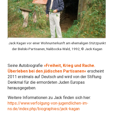
Jack Kagan vor einer Wohnunterkunft am ehemaligen Stützpunkt
der Bielski-Partisanen, Nalibocka-Wald, 1992, © Jack Kagan
Seine Autobiografie
»Freiheit, Krieg und Rache.
Überleben bei den jüdischen Partisanen«
erscheint
2011 erstmals auf Deutsch und wird von der Stiftung
Denkmal für die ermordeten Juden Europas
herausgegeben.
Weitere Informationen zu Jack finden sich hier:
https://www.verfolgung-von-jugendlichen-im-
ns.de/index.php/biographies/jack-kagan