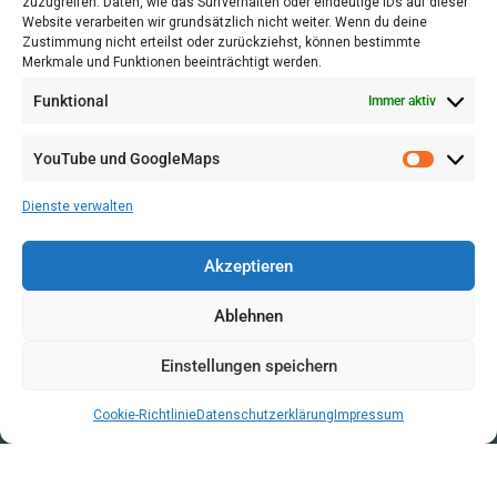
aufgrund eines Beschlusses des Deutschen
zuzugreifen. Daten, wie das Surfverhalten oder eindeutige IDs auf dieser
Website verarbeiten wir grundsätzlich nicht weiter. Wenn du deine
Bundestages
Zustimmung nicht erteilst oder zurückziehst, können bestimmte
Merkmale und Funktionen beeinträchtigt werden.
Funktional
Immer aktiv
YouTube und GoogleMaps
Dienste verwalten
Akzeptieren
Ablehnen
Einstellungen speichern
VERWALTUNG
Cookie-Richtlinie
Datenschutzerklärung
Impressum
AGB
VOL/B