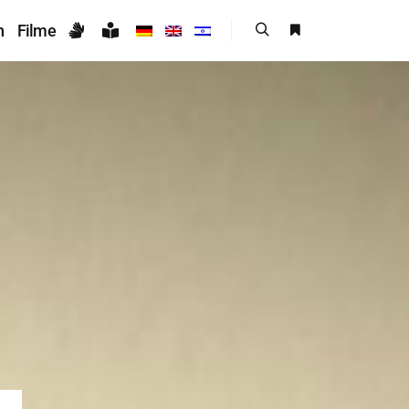
n
Filme