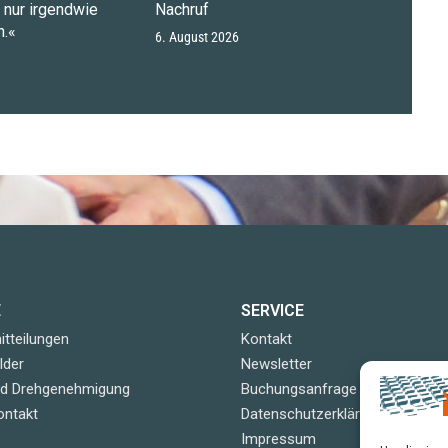
n nur irgendwie
Nachruf
.«
6. August 2026
E
SERVICE
tteilungen
Kontakt
lder
Newsletter
nd Drehgenehmigung
Buchungsanfrage
ontakt
Datenschutzerklärung
Impressum