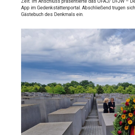
Zeit. Im Anschluss präsentierte das OFAJ/ DFJW – D
App im Gedenkstättenportal. Abschließend trugen sic
Gästebuch des Denkmals ein.