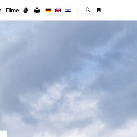
n
Filme