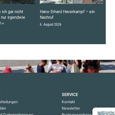
 ich gar nicht
Hans-Erhard Haverkampf – ein
n nur irgendwie
Nachruf
.«
6. August 2026
E
SERVICE
tteilungen
Kontakt
lder
Newsletter
nd Drehgenehmigung
Buchungsanfrage