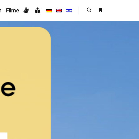
n
Filme