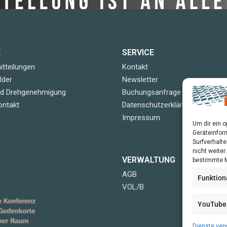
E
SERVICE
tteilungen
Kontakt
lder
Newsletter
nd Drehgenehmigung
Buchungsanfrage
ontakt
Datenschutzerklärung
Impressum
Um dir ein 
Geräteinfor
Surfverhalte
nicht weite
VERWALTUNG
bestimmte M
AGB
Funktion
VOL/B
YouTube
Dienste ver