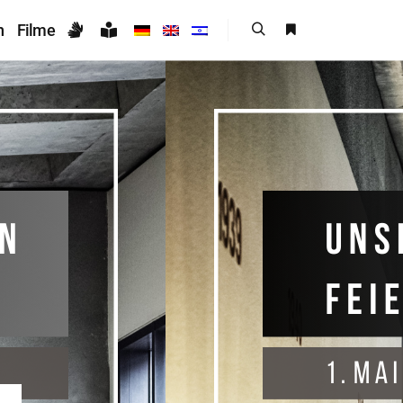
n
Filme