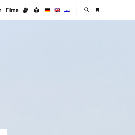
n
Filme