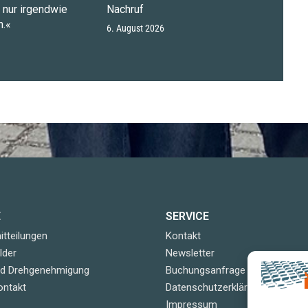
n nur irgendwie
Nachruf
.«
6. August 2026
E
SERVICE
tteilungen
Kontakt
lder
Newsletter
nd Drehgenehmigung
Buchungsanfrage
ontakt
Datenschutzerklärung
Impressum