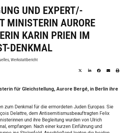
UNG UND EXPERT/-
T MINISTERIN AURORE
ERIN KARIN PRIEN IM
ST-DENKMAL
uelles
,
Werkstattbericht
erin für Gleichstellung, Aurore Bergé, in Berlin ihre
n zum Denkmal für die ermordeten Juden Europas. Sie
çois Delattre, dem Antisemitismusbeauftragten Felix
nisterinnen und ihre Begleitung wurden von Ulrich
kmal, empfangen. Nach einer kurzen Einführung und
ruppe ins Stelenfeld. Anschließend legten die beiden