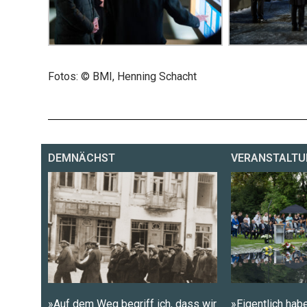
Fotos: © BMI, Henning Schacht
DEMNÄCHST
VERANSTALTU
»Auf dem Weg begriff ich, dass wir
»Eigentlich habe