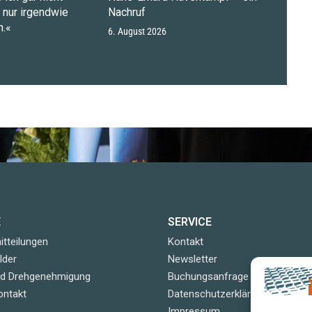
n nur irgendwie
Nachruf
.«
6. August 2026
E
SERVICE
tteilungen
Kontakt
lder
Newsletter
nd Drehgenehmigung
Buchungsanfrage
ontakt
Datenschutzerklärung
Impressum