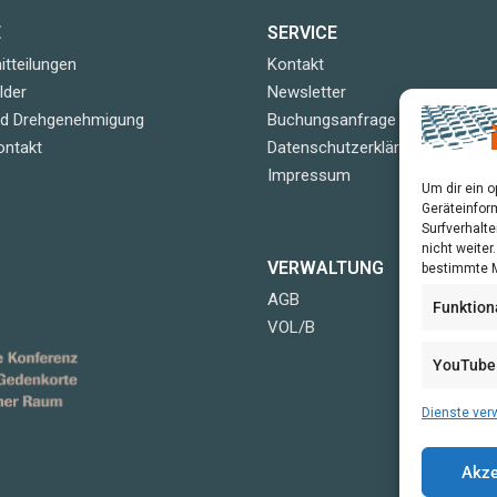
E
SERVICE
tteilungen
Kontakt
lder
Newsletter
nd Drehgenehmigung
Buchungsanfrage
ontakt
Datenschutzerklärung
Impressum
Um dir ein 
Geräteinfor
Surfverhalte
nicht weite
VERWALTUNG
bestimmte M
AGB
Funktion
VOL/B
YouTube
Dienste ver
Akze