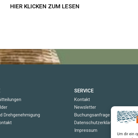
HIER KLICKEN ZUM LESEN
E
SERVICE
tteilungen
Kontakt
lder
Newsletter
nd Drehgenehmigung
Buchungsanfrage
ontakt
Datenschutzerklärung
Impressum
Um dir ein 