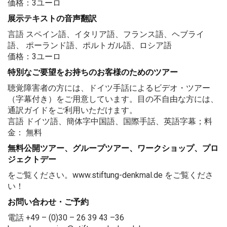
価格：3ユーロ
展示テキストの音声翻訳
言語 スペイン語、イタリア語、フランス語、ヘブライ
語、 ポーランド語、ポルトガル語、ロシア語
価格：3ユーロ
特別なご要望をお持ちのお客様のためのツアー
聴覚障害者の方には、ドイツ手話によるビデオ・ツアー
（字幕付き）をご用意しています。目の不自由な方には、
通訳ガイドをご利用いただけます。
言語 ドイツ語、簡体字中国語、国際手話、英語字幕；料
金： 無料
無料公開ツアー、グループツアー、ワークショップ、プロ
ジェクトデー
をご覧ください。www.stiftung-denkmal.de をご覧くださ
い！
お問い合わせ・ご予約
電話 +49 – (0)30 – 26 39 43 –36