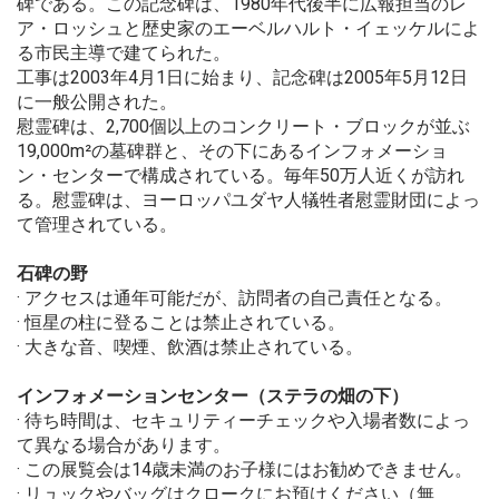
碑である。この記念碑は、1980年代後半に広報担当のレ
ア・ロッシュと歴史家のエーベルハルト・イェッケルによ
る市民主導で建てられた。
工事は2003年4月1日に始まり、記念碑は2005年5月12日
に一般公開された。
慰霊碑は、2,700個以上のコンクリート・ブロックが並ぶ
19,000m²の墓碑群と、その下にあるインフォメーショ
ン・センターで構成されている。毎年50万人近くが訪れ
る。慰霊碑は、ヨーロッパユダヤ人犠牲者慰霊財団によっ
て管理されている。
石碑の野
· アクセスは通年可能だが、訪問者の自己責任となる。
· 恒星の柱に登ることは禁止されている。
· 大きな音、喫煙、飲酒は禁止されている。
インフォメーションセンター（ステラの畑の下）
· 待ち時間は、セキュリティーチェックや入場者数によっ
て異なる場合があります。
· この展覧会は14歳未満のお子様にはお勧めできません。
· リュックやバッグはクロークにお預けください（無