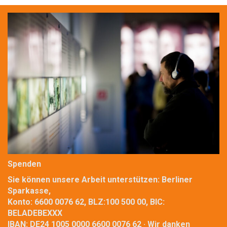
Spenden
Sie können unsere Arbeit unterstützen: Berliner
Sparkasse,
Konto: 6600 0076 62, BLZ:100 500 00, BIC:
BELADEBEXXX
IBAN: DE24 1005 0000 6600 0076 62 · Wir danken