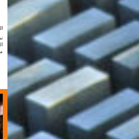
ال
تم
ال
مع