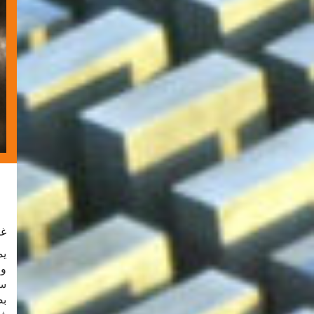
غر
يم
وا
بص