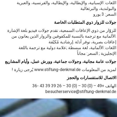
اللغات: الإسبانية، والإيطالية، والإيطالية، والفرنسية، والعبرية
والبولندية، والبرتغالية
السعر: 3 يورو
جولات للزوار ذوي المتطلبات الخاصة
للزوّار من ذوي الإعاقات السمعية، نقدم جولات فيديو بلغة الإشارة
.الألمانية مع ترجمة بالنسبة للمكفوفين والزوار الذين يعانون من
إعاقات بصرية، نوفر أدلة .إرشادية مُكيّفة
اللغات: الألمانية، لغة مبسطة ;علامة دولية مع ترجمة باللغة
الإنجليزية ; السعر: مجاناً
جولات عامة مجانية، وجولات جماعية، وورش عمل، وأيام المشاريع
! يُرجى زيارة www.stiftung-denkmal.de لمزيد من المعلومات
الاتصال للاستفسارات والحجز
الهاتف +49 – (0) 30 – (0) 30 – 26 39 39 43 -36
besucherservice@stiftung-denkmal.de