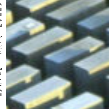
ال
عا
لق
حق
.ي
.ي
.ي
مر
.ق
.ل
.ي
يج
ا