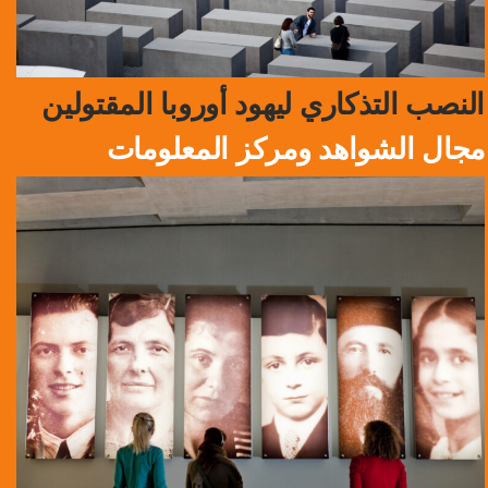
النصب التذكاري ليهود أوروبا المقتولين
مجال الشواهد ومركز المعلومات