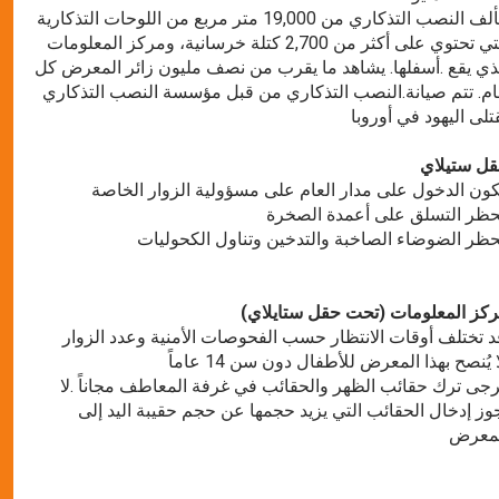
يتألف النصب التذكاري من 19,000 متر مربع من اللوحات التذكارية
التي تحتوي على أكثر من 2,700 كتلة خرسانية، ومركز المعلومات
ذي يقع .أسفلها. يشاهد ما يقرب من نصف مليون زائر المعرض كل
م. تتم صيانة.النصب التذكاري من قبل مؤسسة النصب التذكاري
تلى اليهود في أوروبا
ل ستيلاي
كون الدخول على مدار العام على مسؤولية الزوار الخاصة
ُحظر التسلق على أعمدة الصخرة
ُحظر الضوضاء الصاخبة والتدخين وتناول الكحوليات
كز المعلومات (تحت حقل ستايلاي)
د تختلف أوقات الانتظار حسب الفحوصات الأمنية وعدد الزوار
ا يُنصح بهذا المعرض للأطفال دون سن 14 عاماً
ُرجى ترك حقائب الظهر والحقائب في غرفة المعاطف مجاناً .لا
وز إدخال الحقائب التي يزيد حجمها عن حجم حقيبة اليد إلى
لمعرض