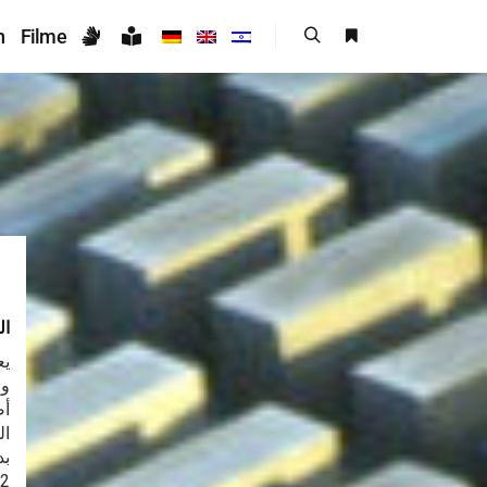
n
Filme
ال
يع
أص
ال
12 .05