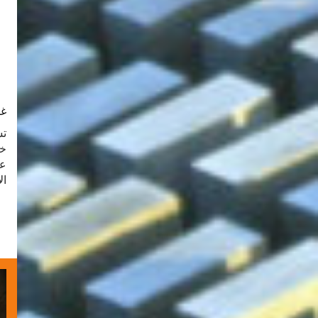
غر
خل
عل
ال