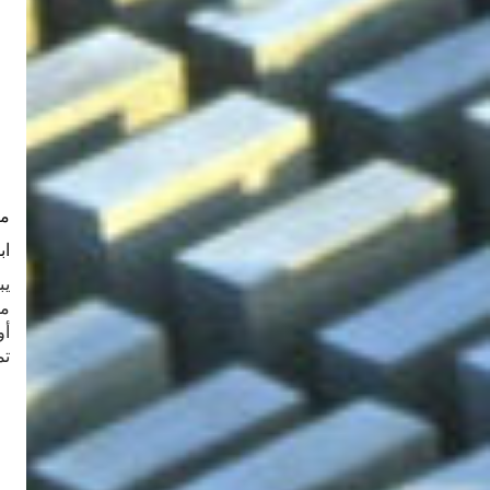
مر
اب
أو
تمث