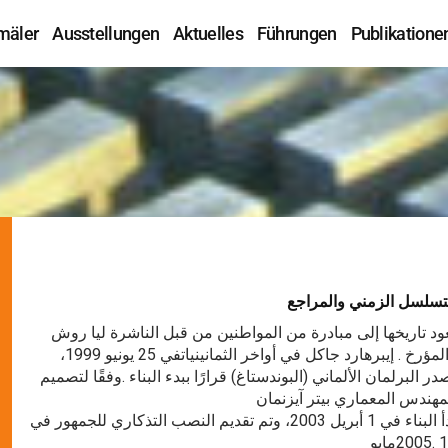
mäler
Ausstellungen
Aktuelles
Führungen
Publikatione
تسلسل الزمني والمراجع
ود تاريخها إلى مبادرة من المواطنين من قبل الناشرة ليا روش
والمؤرخ . إيبرهارد جاكل في أواخر الثمانينياتفي 25 يونيو 1999،
در البرلمان الألماني (البوندستاغ) قرارًا ببدء البناء .وفقًا لتصميم
مهندس المعماري بيتر آيزنمان
بدأ البناء في 1 أبريل 2003، وتم تقديم النصب التذكاري للجمهور في
20مايو