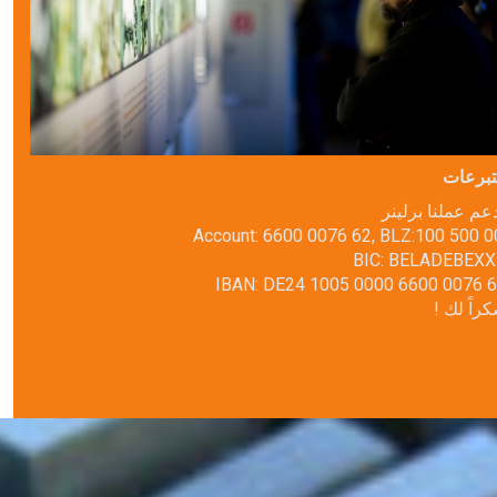
تبرعات
عم عملنا برلينر
Account: 6600 0076 62, BLZ:100 500 0
BIC: BELADEBEX
IBAN: DE24 1005 0000 6600 0076 
شكراً لك