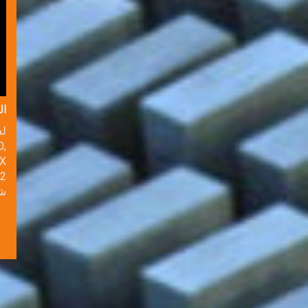
ال
لد
0,
XX
62
! 