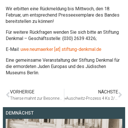
Wir erbitten eine Rückmeldung bis Mittwoch, den 18.
Februar, um entsprechend Presseexemplare des Bandes
bereitstellen zu können!
Für weitere Rückfragen wenden Sie sich bitte an Stiftung
Denkmal – Geschäftsstelle: (030) 2639 4326;
E-Mail:
uwe.neumaerker [at] stiftung-denkmal.de
Eine gemeinsame Veranstaltung der Stiftung Denkmal für
die ermordeten Juden Europas und des Jüdischen
Museums Berlin.
VORHERIGE
NÄCHSTE
Thierse mahnt zur Besonnenheit
»Auschwitz-Prozess 4 Ks 2/63 Frankfurt am Main« vom 26. Oktober bis 19. Dezember 2004 im Berliner Martin-Gropius-Bau
DEMNÄCHST