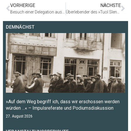
VORHERIGE
NÄCHSTE
Besuch einer Delegation aus Rom
Überlebender des »Tuol Sleng«-Gefängnisses der Roten Khmer besucht Ort der Information
DEMNÄCHST
»Auf dem Weg begriff ich, dass wir erschossen werden
würden …« – Impulsreferate und Podiumsdiskussion
27. August 2026