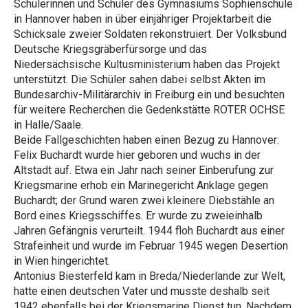
Schülerinnen und Schüler des Gymnasiums Sophienschule
in Hannover haben in über einjähriger Projektarbeit die
Schicksale zweier Soldaten rekonstruiert. Der Volksbund
Deutsche Kriegsgräberfürsorge und das
Niedersächsische Kultusministerium haben das Projekt
unterstützt. Die Schüler sahen dabei selbst Akten im
Bundesarchiv-Militärarchiv in Freiburg ein und besuchten
für weitere Recherchen die Gedenkstätte ROTER OCHSE
in Halle/Saale.
Beide Fallgeschichten haben einen Bezug zu Hannover:
Felix Buchardt wurde hier geboren und wuchs in der
Altstadt auf. Etwa ein Jahr nach seiner Einberufung zur
Kriegsmarine erhob ein Marinegericht Anklage gegen
Buchardt; der Grund waren zwei kleinere Diebstähle an
Bord eines Kriegsschiffes. Er wurde zu zweieinhalb
Jahren Gefängnis verurteilt. 1944 floh Buchardt aus einer
Strafeinheit und wurde im Februar 1945 wegen Desertion
in Wien hingerichtet.
Antonius Biesterfeld kam in Breda/Niederlande zur Welt,
hatte einen deutschen Vater und musste deshalb seit
1942 ebenfalls bei der Kriegsmarine Dienst tun. Nachdem