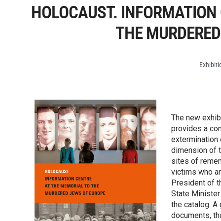
HOLOCAUST. INFORMATION 
THE MURDERED
Exhibit
The new exhibi
provides a co
extermination 
dimension of t
sites of remem
victims who a
President of 
State Minister
the catalog. A
documents, tha