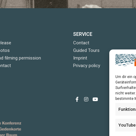
SERVICE
elease
Contact
hotos
Guided Tours
d filming permission
Imprint
ontact
Privacy policy
Um dir ein 
Geräteinfor
Surfverhalte
nicht weite
bestimmte M
Funktion
YouTube