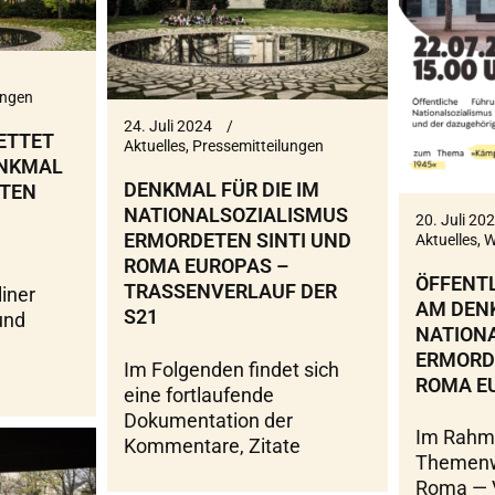
ungen
24. Juli 2024
RETTET
Aktuelles
,
Pressemitteilungen
ENKMAL
DENKMAL FÜR DIE IM
ETEN
NATIONALSOZIALISMUS
20. Juli 20
ERMORDETEN SINTI UND
Aktuelles
,
W
ROMA EUROPAS –
ÖFFENT
TRASSENVERLAUF DER
liner
AM DENK
S21
und
NATION
ERMORDE
Im Folgenden findet sich
ROMA E
eine fortlaufende
Dokumentation der
Im Rahm
Kommentare, Zitate
Themenw
Roma — V