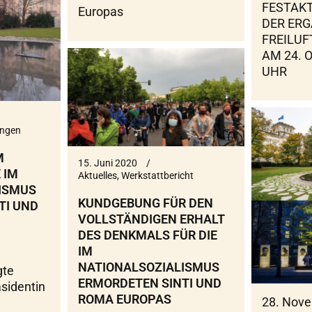
FESTAK
Europas
DER ER
FREILU
AM 24. 
UHR
ungen
M
15. Juni 2020
 IM
Aktuelles
,
Werkstattbericht
ISMUS
KUNDGEBUNG FÜR DEN
TI UND
VOLLSTÄNDIGEN ERHALT
DES DENKMALS FÜR DIE
IM
NATIONALSOZIALISMUS
gte
ERMORDETEN SINTI UND
sidentin
ROMA EUROPAS
28. Nov