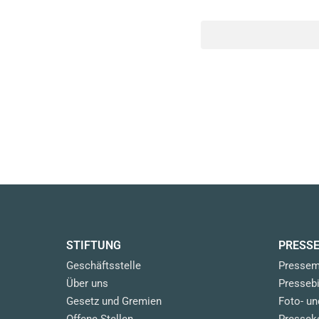
STIFTUNG
PRESS
Geschäftsstelle
Pressem
Über uns
Pressebi
Gesetz und Gremien
Foto- u
Offene Stellen
Pressek