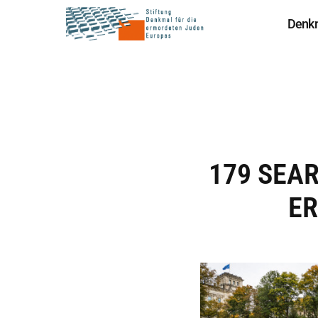
Denk
179 SEA
ER