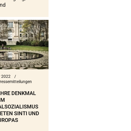
and
r 2022
ressemitteilungen
AHRE DENKMAL
IM
ALSOZIALISMUS
TEN SINTI UND
UROPAS