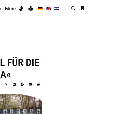
n
Filme
 FÜR DIE
MA«