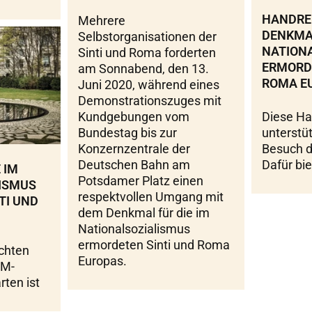
HANDRE
Mehrere
DENKMAL
Selbstorganisationen der
NATION
Sinti und Roma forderten
ERMORDE
am Sonnabend, den 13.
ROMA E
Juni 2020, während eines
Demonstrationszuges mit
Diese Ha
Kundgebungen vom
unterstü
Bundestag bis zur
Besuch 
Konzernzentrale der
Dafür bie
Deutschen Bahn am
 IM
Potsdamer Platz einen
ISMUS
respektvollen Umgang mit
TI UND
dem Denkmal für die im
Nationalsozialismus
ermordeten Sinti und Roma
chten
Europas.
EM-
rten ist