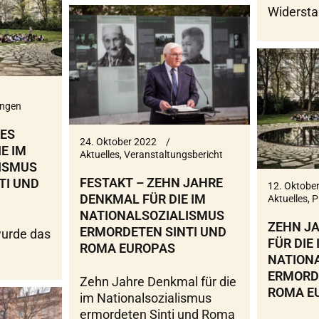
Widerst
ungen
ES
24. Oktober 2022
E IM
Aktuelles
,
Veranstaltungsbericht
ISMUS
FESTAKT – ZEHN JAHRE
TI UND
12. Oktobe
DENKMAL FÜR DIE IM
Aktuelles
,
P
NATIONALSOZIALISMUS
ZEHN J
ERMORDETEN SINTI UND
urde das
FÜR DIE 
ROMA EUROPAS
NATION
ERMORDE
Zehn Jahre Denkmal für die
ROMA E
im Nationalsozialismus
ermordeten Sinti und Roma